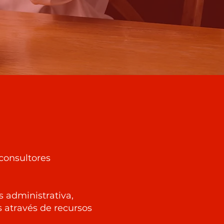
consultores
 administrativa,
 através de recursos