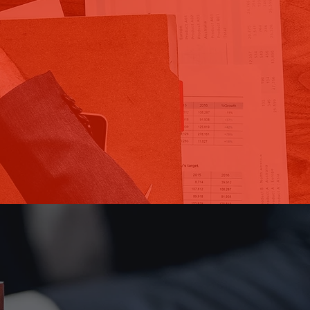
 acesso aos
s da Licitação?