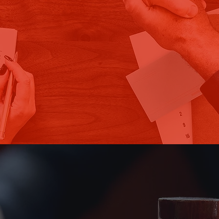
ipe na estruturação e expansão
que a sua empresa pode ter
ios no setor público atravé