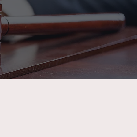
que garantem um
tações, aumentando
ente.