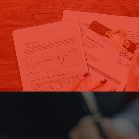
Conte com a experiência da nossa equ
do seu negócio.
Já pensou 
melhores negóc