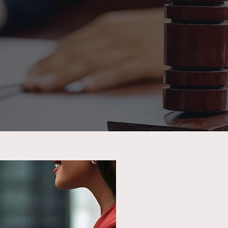
nologia de ponta com estratégias de conversão 
ivo e que simplifica o complexo processo de lici
lume de negócios da sua empresa consideravelm
Saiba Mais