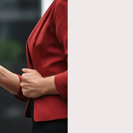
Uma emp
especiali
em renov
negócio!