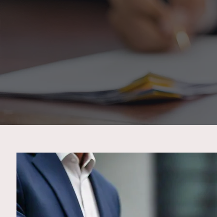
Utilizamos tec
resultado express
o vo